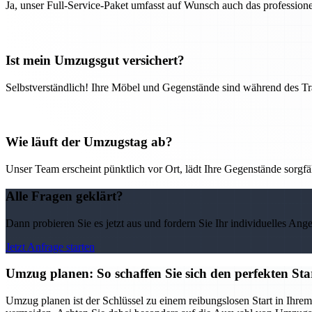
Ja, unser Full-Service-Paket umfasst auf Wunsch auch das professio
Ist mein Umzugsgut versichert?
Selbstverständlich! Ihre Möbel und Gegenstände sind während des Tra
Wie läuft der Umzugstag ab?
Unser Team erscheint pünktlich vor Ort, lädt Ihre Gegenstände sorgfälti
Alle Fragen geklärt?
Dann probieren Sie es jetzt aus und fordern Sie Ihr individuelles Ang
Jetzt Anfrage starten
Umzug planen: So schaffen Sie sich den perfekten St
Umzug planen ist der Schlüssel zu einem reibungslosen Start in Ihrem